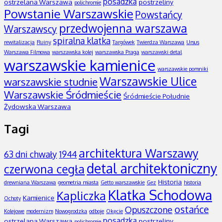
posadzka
ostrzelana Warszawa
postrzeliny
polichromie
Powstanie Warszawskie
Powstańcy
przedwojenna warszawa
Warszawscy
spiralna klatka
rewitalizacja
Ruiny
Targówek
Twierdza Warszawa
Ursus
Warszawa Filmowa
warszawska kolej
warszawska Praga
warszawski detal
warszawskie kamienice
warszawskie pomniki
Warszawskie Ulice
warszawskie studnie
Warszawskie Śródmieście
Śródmieście Południe
Żydowska Warszawa
Tagi
architektura Warszawy
63 dni chwały
1944
detal architektoniczny
czerwona cegła
Historia
drewniana Warszawa
geometria miasta
Getto warszawskie
Gez
historia
Klatka Schodowa
Kapliczka
Kamienice
Ochoty
ostańce
Opuszczone
Kolejowe
modernizm
Nowogrodzka
odboje
Okęcie
posadzka
ostrzelana Warszawa
postrzeliny
polichromie