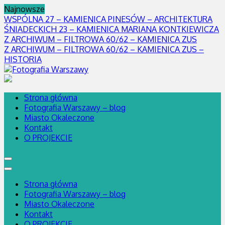
Skip
Najnowsze
to
WSPÓLNA 27 – KAMIENICA PINESÓW – ARCHITEKTURA
content
ŚNIADECKICH 23 – KAMIENICA MARIANA KONTKIEWICZA
Z ARCHIWUM – FILTROWA 60/62 – KAMIENICA ZUS
Z ARCHIWUM – FILTROWA 60/62 – KAMIENICA ZUS –
HISTORIA
blog fotograficznie opisujący Warszawę – miasto kontrastów i
Fotografia Warszawy
tajemnic
Strona główna
Fotografia Warszawy – blog
Miasto Okaleczone
Kontakt
O PROJEKCIE
Strona główna
Fotografia Warszawy – blog
Miasto Okaleczone
Kontakt
O PROJEKCIE