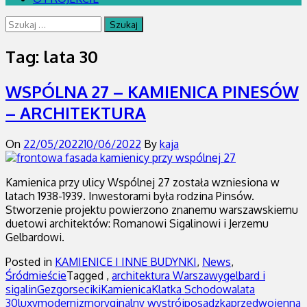
Szukaj:
Tag:
lata 30
WSPÓLNA 27 – KAMIENICA PINESÓW
– ARCHITEKTURA
On
22/05/2022
10/06/2022
By
kaja
Kamienica przy ulicy Wspólnej 27 została wzniesiona w
latach 1938-1939. Inwestorami była rodzina Pinsów.
Stworzenie projektu powierzono znanemu warszawskiemu
duetowi architektów: Romanowi Sigalinowi i Jerzemu
Gelbardowi.
Posted in
KAMIENICE I INNE BUDYNKI
,
News
,
Śródmieście
Tagged ,
architektura Warszawy
gelbard i
sigalin
Gez
gorseciki
Kamienica
Klatka Schodowa
lata
30
luxy
modernizm
oryginalny wystrój
posadzka
przedwojenna