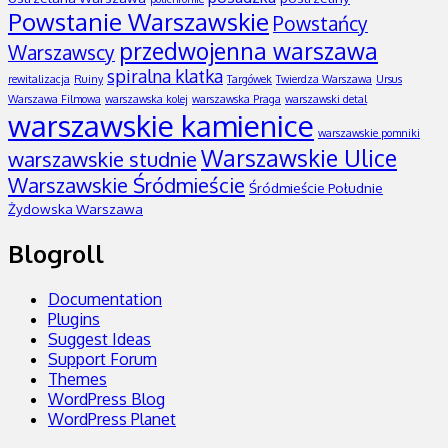
Powstanie Warszawskie
Powstańcy
przedwojenna warszawa
Warszawscy
spiralna klatka
rewitalizacja
Ruiny
Targówek
Twierdza Warszawa
Ursus
Warszawa Filmowa
warszawska kolej
warszawska Praga
warszawski detal
warszawskie kamienice
warszawskie pomniki
Warszawskie Ulice
warszawskie studnie
Warszawskie Śródmieście
Śródmieście Południe
Żydowska Warszawa
Blogroll
Documentation
Plugins
Suggest Ideas
Support Forum
Themes
WordPress Blog
WordPress Planet