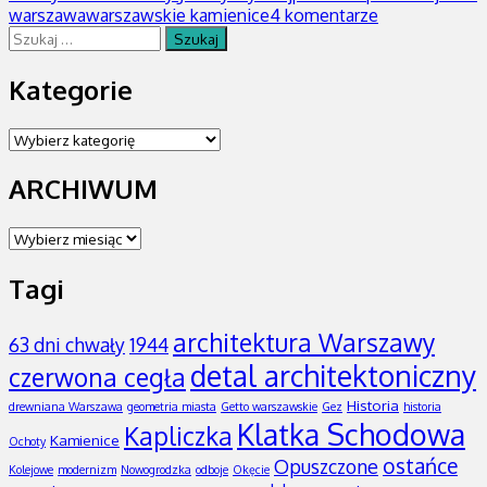
warszawa
warszawskie kamienice
4 komentarze
Szukaj:
Kategorie
Kategorie
ARCHIWUM
ARCHIWUM
Tagi
architektura Warszawy
63 dni chwały
1944
detal architektoniczny
czerwona cegła
Historia
drewniana Warszawa
geometria miasta
Getto warszawskie
Gez
historia
Klatka Schodowa
Kapliczka
Kamienice
Ochoty
ostańce
Opuszczone
Kolejowe
modernizm
Nowogrodzka
odboje
Okęcie