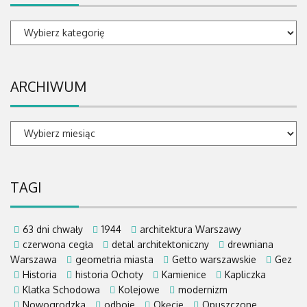
Kategorie
ARCHIWUM
ARCHIWUM
TAGI
63 dni chwały
1944
architektura Warszawy
czerwona cegła
detal architektoniczny
drewniana
Warszawa
geometria miasta
Getto warszawskie
Gez
Historia
historia Ochoty
Kamienice
Kapliczka
Klatka Schodowa
Kolejowe
modernizm
Nowogrodzka
odboje
Okęcie
Opuszczone