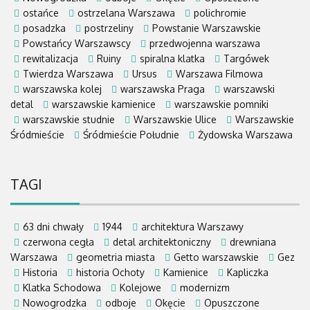
ostańce
ostrzelana Warszawa
polichromie
posadzka
postrzeliny
Powstanie Warszawskie
Powstańcy Warszawscy
przedwojenna warszawa
rewitalizacja
Ruiny
spiralna klatka
Targówek
Twierdza Warszawa
Ursus
Warszawa Filmowa
warszawska kolej
warszawska Praga
warszawski
detal
warszawskie kamienice
warszawskie pomniki
warszawskie studnie
Warszawskie Ulice
Warszawskie
Śródmieście
Śródmieście Południe
Żydowska Warszawa
TAGI
63 dni chwały
1944
architektura Warszawy
czerwona cegła
detal architektoniczny
drewniana
Warszawa
geometria miasta
Getto warszawskie
Gez
Historia
historia Ochoty
Kamienice
Kapliczka
Klatka Schodowa
Kolejowe
modernizm
Nowogrodzka
odboje
Okęcie
Opuszczone