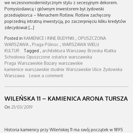
we wczesnomodernistycznym stylu z secesyjnym dekorem.
Pomysłodawcą i głównym inwestorem był żydowski
przedsiębiorca – Menachem Rotlew. Rotlew zachęcony
poprzednią intratną inwestycją, po zaczerpnięciu kilku kredytów
zdecydował […]
Posted in
KAMIENICE I INNE BUDYNKI
,
OPUSZCZONA
WARSZAWA
,
Praga Północ
,
WARSZAWA WIELU
KULTUR
Tagged ,
architektura Warszawy
Brzeska
Klatka
Schodowa
Opuszczone
ostańce
warszawska
Praga
Warszawskie Bazary
warszawskie
kamienice
warszawskie studnie
Warszawskie Ulice
Żydowska
Warszawa
Leave a comment
WILEŃSKA 11 – KAMIENICA ARONA TURSZA
On
21/03/2019
Historia kamienicy przy Wileńskiej 11 ma swój początek w 1895