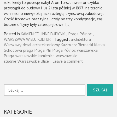
roku kiedy to posesję nabył Aron Tursz. Inwestor szybko
przystąpił do budowy i już 2 lata później w 1897 na terenie
wzniesiono niewysoką, acz rozległą czynszową zabudowę.
Cześć frontowa oraz tylna liczyły po trzy kondygnacje, zaś
boczne oficyny były czteropiętrowe. […]
Posted in
KAMIENICE I INNE BUDYNKI
,
Praga Północ
,
WARSZAWA WIELU KULTUR
Tagged ,
architektura
Warszawy
detal architektoniczny Kazimierz Biernacki
Klatka
Schodowa
praga
Praga Płn
Praga Północ
warszawska
Praga
warszawskie kamienice
warszawskie
studnie
Warszawskie Ulice
Leave a comment
Szukaj:
KATEGORIE