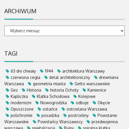
ARCHIWUM
ARCHIWUM
TAGI
63 dni chwały
1944
architektura Warszawy
czerwona cegła
detal architektoniczny
drewniana
Warszawa
geometria miasta
Getto warszawskie
Gez
Historia
historia Ochoty
Kamienice
Kapliczka
Klatka Schodowa
Kolejowe
modernizm
Nowogrodzka
odboje
Okęcie
Opuszczone
ostańce
ostrzelana Warszawa
polichromie
posadzka
postrzeliny
Powstanie
Warszawskie
Powstańcy Warszawscy
przedwojenna
warszawa
rewitalizacja
Ruiny
spiralna klatka