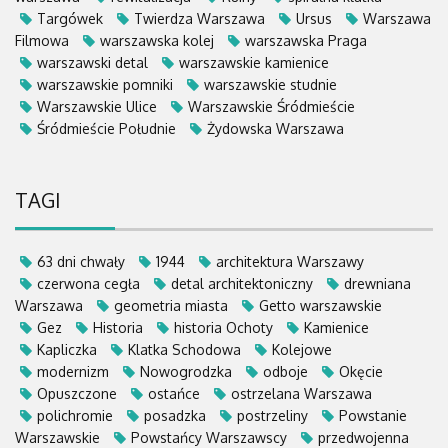
Targówek
Twierdza Warszawa
Ursus
Warszawa
Filmowa
warszawska kolej
warszawska Praga
warszawski detal
warszawskie kamienice
warszawskie pomniki
warszawskie studnie
Warszawskie Ulice
Warszawskie Śródmieście
Śródmieście Południe
Żydowska Warszawa
TAGI
63 dni chwały
1944
architektura Warszawy
czerwona cegła
detal architektoniczny
drewniana
Warszawa
geometria miasta
Getto warszawskie
Gez
Historia
historia Ochoty
Kamienice
Kapliczka
Klatka Schodowa
Kolejowe
modernizm
Nowogrodzka
odboje
Okęcie
Opuszczone
ostańce
ostrzelana Warszawa
polichromie
posadzka
postrzeliny
Powstanie
Warszawskie
Powstańcy Warszawscy
przedwojenna