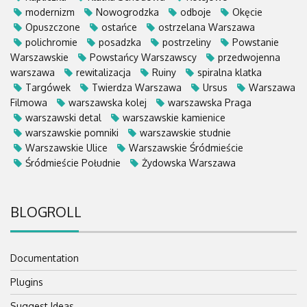
modernizm
Nowogrodzka
odboje
Okęcie
Opuszczone
ostańce
ostrzelana Warszawa
polichromie
posadzka
postrzeliny
Powstanie
Warszawskie
Powstańcy Warszawscy
przedwojenna
warszawa
rewitalizacja
Ruiny
spiralna klatka
Targówek
Twierdza Warszawa
Ursus
Warszawa
Filmowa
warszawska kolej
warszawska Praga
warszawski detal
warszawskie kamienice
warszawskie pomniki
warszawskie studnie
Warszawskie Ulice
Warszawskie Śródmieście
Śródmieście Południe
Żydowska Warszawa
BLOGROLL
Documentation
Plugins
Suggest Ideas