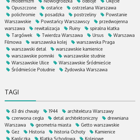
modernizm
Nowogrodzka
odboje
Okęcie
Opuszczone
ostańce
ostrzelana Warszawa
polichromie
posadzka
postrzeliny
Powstanie
Warszawskie
Powstańcy Warszawscy
przedwojenna
warszawa
rewitalizacja
Ruiny
spiralna klatka
Targówek
Twierdza Warszawa
Ursus
Warszawa
Filmowa
warszawska kolej
warszawska Praga
warszawski detal
warszawskie kamienice
warszawskie pomniki
warszawskie studnie
Warszawskie Ulice
Warszawskie Śródmieście
Śródmieście Południe
Żydowska Warszawa
TAGI
63 dni chwały
1944
architektura Warszawy
czerwona cegła
detal architektoniczny
drewniana
Warszawa
geometria miasta
Getto warszawskie
Gez
Historia
historia Ochoty
Kamienice
Kapliczka
Klatka Schodowa
Kolejowe