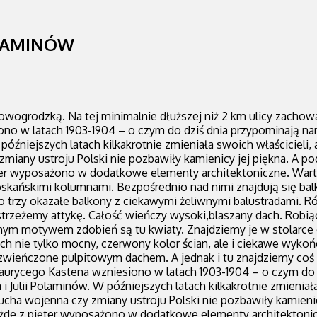
LAMINÓW
wogrodzką. Na tej minimalnie dłuższej niż 2 km ulicy zachowa
no w latach 1903-1904 – o czym do dziś dnia przypominają n
 późniejszych latach kilkakrotnie zmieniała swoich właścicieli, 
y zmiany ustroju Polski nie pozbawiły kamienicy jej piękna. A
r wyposażono w dodatkowe elementy architektoniczne. Warto p
skańskimi kolumnami. Bezpośrednio nad nimi znajdują się bal
 trzy okazałe balkony z ciekawymi żeliwnymi balustradami. Ró
trzeżemy attykę. Całość wieńczy wysoki,blaszany dach. Robiąc
m motywem zdobień są tu kwiaty. Znajdziemy je w stolarce drzw
ch nie tylko mocny, czerwony kolor ścian, ale i ciekawe wyko
te zwieńczone pulpitowym dachem. A jednak i tu znajdziemy c
urycego Kastena wzniesiono w latach 1903-1904 – o czym do
i Julii Polaminów. W późniejszych latach kilkakrotnie zmieniała
ierucha wojenna czy zmiany ustroju Polski nie pozbawiły kamie
de z pięter wyposażono w dodatkowe elementy architektoniczn