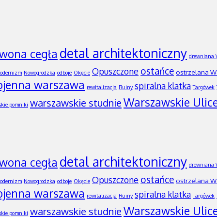
detal architektoniczny
rwona cegła
drewniana
ostańce
Opuszczone
ostrzelana 
odernizm
Nowogrodzka
odboje
Okęcie
ojenna warszawa
spiralna klatka
rewitalizacja
Ruiny
Targówek
Warszawskie Ulic
warszawskie studnie
kie pomniki
detal architektoniczny
rwona cegła
drewniana
ostańce
Opuszczone
ostrzelana 
odernizm
Nowogrodzka
odboje
Okęcie
ojenna warszawa
spiralna klatka
rewitalizacja
Ruiny
Targówek
Warszawskie Ulic
warszawskie studnie
kie pomniki