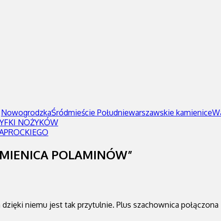
,
Nowogrodzka
Śródmieście Południe
warszawskie kamienice
Wa
RYFKI NOŻYKÓW
PAPROCKIEGO
KAMIENICA POLAMINÓW”
 a dzięki niemu jest tak przytulnie. Plus szachownica połącz