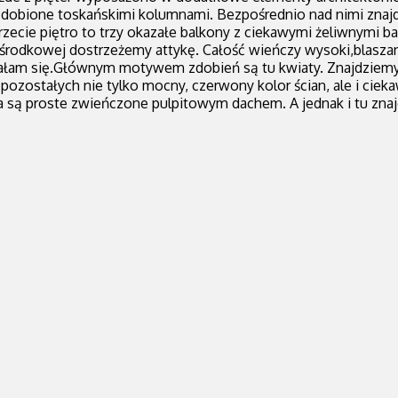
zdobione toskańskimi kolumnami. Bezpośrednio nad nimi znajdu
cie piętro to trzy okazałe balkony z ciekawymi żeliwnymi ba
i środkowej dostrzeżemy attykę. Całość wieńczy wysoki,blaszan
łam się.Głównym motywem zdobień są tu kwiaty. Znajdziemy je w
 pozostałych nie tylko mocny, czerwony kolor ścian, ale i cie
rza są proste zwieńczone pulpitowym dachem. A jednak i tu z