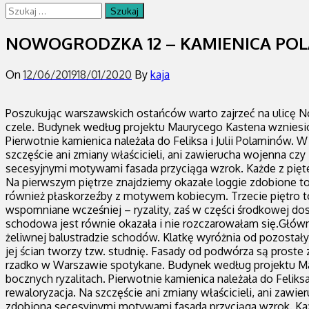
Szukaj:
NOWOGRODZKA 12 – KAMIENICA PO
On
12/06/2019
18/01/2020
By
kaja
Poszukując warszawskich ostańców warto zajrzeć na ulicę No
czele. Budynek według projektu Maurycego Kastena wzniesio
Pierwotnie kamienica należała do Feliksa i Julii Polaminów. W
szczęście ani zmiany właścicieli, ani zawierucha wojenna cz
secesyjnymi motywami fasada przyciąga wzrok. Każde z pięte
Na pierwszym piętrze znajdziemy okazałe loggie zdobione to
również płaskorzeźby z motywem kobiecym. Trzecie piętro to
wspomniane wcześniej – ryzality, zaś w części środkowej dos
schodowa jest równie okazała i nie rozczarowałam się.Główny
żeliwnej balustradzie schodów. Klatkę wyróżnia od pozostały
jej ścian tworzy tzw. studnię. Fasady od podwórza są pros
rzadko w Warszawie spotykane. Budynek według projektu Ma
bocznych ryzalitach. Pierwotnie kamienica należała do Feliksa 
rewaloryzacja. Na szczęście ani zmiany właścicieli, ani zaw
zdobiona secesyjnymi motywami fasada przyciąga wzrok. Każ