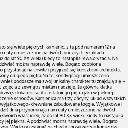
ło się wiele pięknych kamienic, z tą pod numerem 12 na
am daty umieszczone na dwóch bocznych ryzalitach.
aż do lat 90 XX wieku kiedy to nastąpiła rewaloryzacja. Na
 podziwiać można naprawdę wiele. Bogato zdobiona
rzystanąć na chwile i przyjrzeć się kunsztowi architekta.
kony drugiego piętra.Na tej kondygnacji umieszczono
wnież poddasze ma swój unikalny charakter tu znajdują się –
 zdjęcia z zewnątrz miałam nadzieję, że główna klatka
i,sztukaterii sufitu ostatniego piętra jak i w pięknej
ńczenie schodów. Kamienica ma trzy oficyny, układ wszystkich
oś wyjątkowego- drewniane zabudowane loggie. Wyjątkowe i
 dziś dnia przypominają nam daty umieszczone na dwóch
 swoich właścicieli, aż do lat 90 XX wieku kiedy to nastąpiła
nicy jej piękna. A podziwiać można naprawdę wiele. Bogato
e. Warto przystanąć na chwile i przyjrzeć się kunsztowi