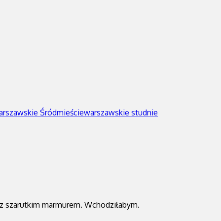
rszawskie Śródmieście
warszawskie studnie
ona z szarutkim marmurem. Wchodziłabym.