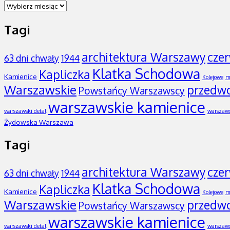
ARCHIWUM
Tagi
architektura Warszawy
cze
63 dni chwały
1944
Klatka Schodowa
Kapliczka
Kamienice
Kolejowe
m
Warszawskie
przedw
Powstańcy Warszawscy
warszawskie kamienice
warszawski detal
warszaws
Żydowska Warszawa
Tagi
architektura Warszawy
cze
63 dni chwały
1944
Klatka Schodowa
Kapliczka
Kamienice
Kolejowe
m
Warszawskie
przedw
Powstańcy Warszawscy
warszawskie kamienice
warszawski detal
warszaws