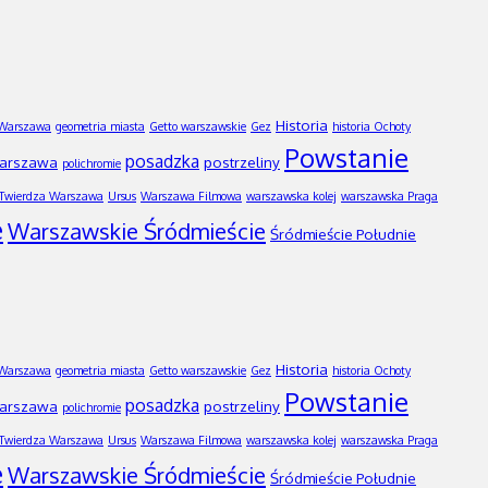
Historia
 Warszawa
geometria miasta
Getto warszawskie
Gez
historia Ochoty
Powstanie
posadzka
Warszawa
postrzeliny
polichromie
Twierdza Warszawa
Ursus
Warszawa Filmowa
warszawska kolej
warszawska Praga
e
Warszawskie Śródmieście
Śródmieście Południe
Historia
 Warszawa
geometria miasta
Getto warszawskie
Gez
historia Ochoty
Powstanie
posadzka
Warszawa
postrzeliny
polichromie
Twierdza Warszawa
Ursus
Warszawa Filmowa
warszawska kolej
warszawska Praga
e
Warszawskie Śródmieście
Śródmieście Południe