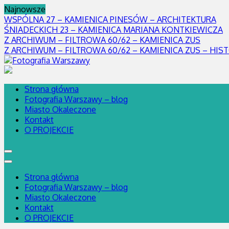
Skip
Najnowsze
to
WSPÓLNA 27 – KAMIENICA PINESÓW – ARCHITEKTURA
content
ŚNIADECKICH 23 – KAMIENICA MARIANA KONTKIEWICZA
Z ARCHIWUM – FILTROWA 60/62 – KAMIENICA ZUS
Z ARCHIWUM – FILTROWA 60/62 – KAMIENICA ZUS – HIS
blog fotograficznie opisujący Warszawę – miasto kontrastów i tajemn
Fotografia Warszawy
Strona główna
Fotografia Warszawy – blog
Miasto Okaleczone
Kontakt
O PROJEKCIE
Strona główna
Fotografia Warszawy – blog
Miasto Okaleczone
Kontakt
O PROJEKCIE