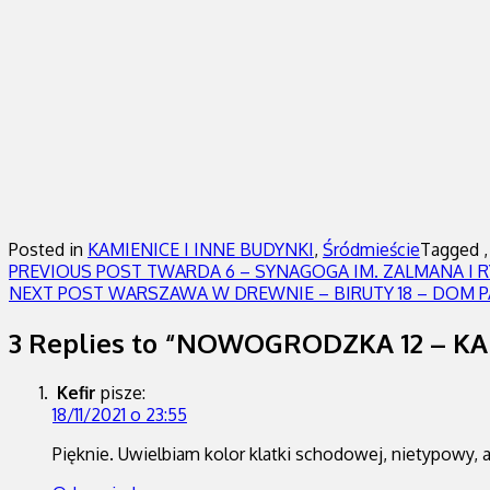
Posted in
KAMIENICE I INNE BUDYNKI
,
Śródmieście
Tagged 
Nawigacja
Previous
PREVIOUS POST
TWARDA 6 – SYNAGOGA IM. ZALMANA I 
Next
post:
NEXT POST
WARSZAWA W DREWNIE – BIRUTY 18 – DOM 
wpisu
post:
3 Replies to “NOWOGRODZKA 12 – 
Kefir
pisze:
18/11/2021 o 23:55
Pięknie. Uwielbiam kolor klatki schodowej, nietypowy,